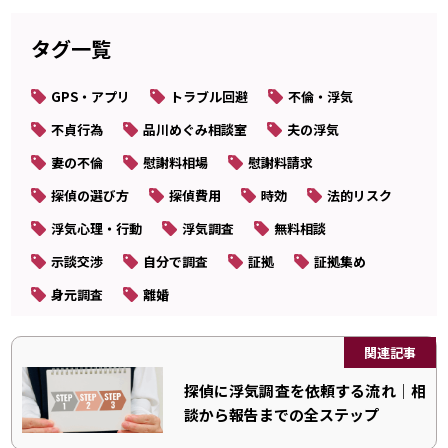
タグ一覧
GPS・アプリ
トラブル回避
不倫・浮気
不貞行為
品川めぐみ相談室
夫の浮気
妻の不倫
慰謝料相場
慰謝料請求
探偵の選び方
探偵費用
時効
法的リスク
浮気心理・行動
浮気調査
無料相談
示談交渉
自分で調査
証拠
証拠集め
身元調査
離婚
関連記事
探偵に浮気調査を依頼する流れ｜相
談から報告までの全ステップ