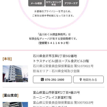
お客様のプライバシーを守るため、
ご来社は完全予約制となっております。
「品川めぐみ調査事務所」は
有限会社ディーバが有する登録商標です。
（
登録第５４１１６９２号
）
石川県金沢市玉鉾2丁目502番地
[本社]
トラスティビル(旧エーブル金沢ビル)3階
石川県公安委員会探偵業届出 第51070021号
担当エリア：石川県全域及び全国
076-291-1600
地図をみる
富山県富山市新富町2丁目4番25号
[
富山支店
]
カーニープレイス新富町7階
富山県公安委員会探偵業届出 第50070018号