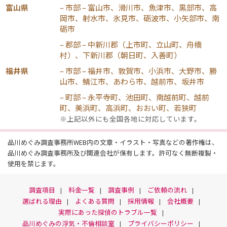
富山県
– 市部 – 富山市、滑川市、魚津市、黒部市、高
岡市、射水市、氷見市、砺波市、小矢部市、南
砺市
– 郡部 – 中新川郡（上市町、立山町、舟橋
村）、下新川郡（朝日町、入善町）
福井県
– 市部 – 福井市、敦賀市、小浜市、大野市、勝
山市、鯖江市、あわら市、越前市、坂井市
– 町部 – 永平寺町、池田町、南越前町、越前
町、美浜町、高浜町、おおい町、若狭町
※上記以外にも全国各地に対応しています。
品川めぐみ調査事務所WEB内の文章・イラスト・写真などの著作権は、
品川めぐみ調査事務所及び関連会社が保有します。許可なく無断複製・
使用を禁じます。
調査項目
料金一覧
調査事例
ご依頼の流れ
選ばれる理由
よくある質問
採用情報
会社概要
実際にあった探偵のトラブル一覧
品川めぐみの浮気・不倫相談室
プライバシーポリシー