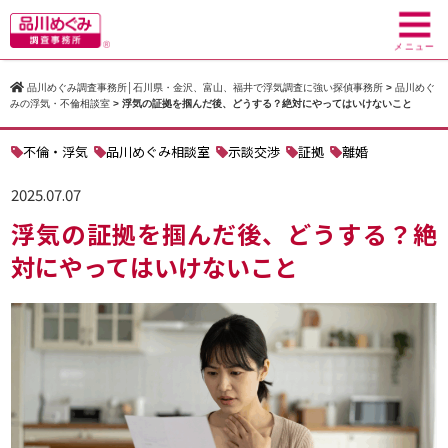
toggl
navig
メニュー
品川めぐみ調査事務所│石川県・金沢、富山、福井で浮気調査に強い探偵事務所
>
品川めぐ
みの浮気・不倫相談室
>
浮気の証拠を掴んだ後、どうする？絶対にやってはいけないこと
不倫・浮気
品川めぐみ相談室
示談交渉
証拠
離婚
2025.07.07
浮気の証拠を掴んだ後、どうする？絶
対にやってはいけないこと