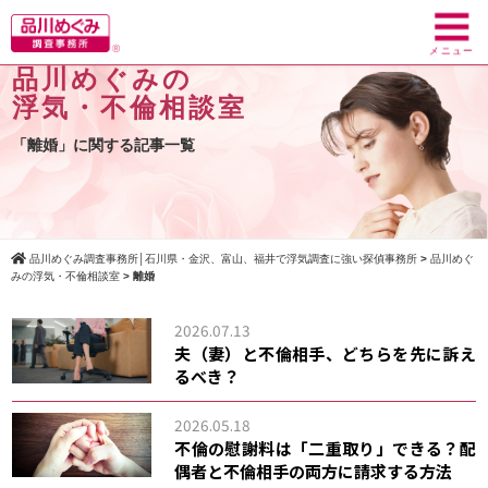
toggl
navig
メニュー
品川めぐみの
浮気・不倫相談室
「離婚」に関する記事一覧
品川めぐみ調査事務所│石川県・金沢、富山、福井で浮気調査に強い探偵事務所
>
品川めぐ
みの浮気・不倫相談室
>
離婚
2026.07.13
夫（妻）と不倫相手、どちらを先に訴え
るべき？
2026.05.18
不倫の慰謝料は「二重取り」できる？配
偶者と不倫相手の両方に請求する方法