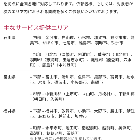
を拠点に全国各地に対応しております。依頼者様、もしくは、対象者が
次のエリア内におられる業務を多くご依頼いただいております。
主なサービス提供エリア
石川県
– 市部 – 金沢市、白山市、小松市、加賀市、野々市市、能
美市、かほく市、七尾市、輪島市、羽咋市、珠洲市
– 郡部 – 河北郡（津幡町、内灘町）、能美郡（川北町）、
羽咋郡（志賀町、宝達志水町）、鳳珠郡（能登町、穴水
町）、鹿島郡（中能登町）
富山県
– 市部 – 富山市、滑川市、魚津市、黒部市、高岡市、射水
市、氷見市、砺波市、小矢部市、南砺市
– 郡部 – 中新川郡（上市町、立山町、舟橋村）、下新川郡
（朝日町、入善町）
福井県
– 市部 – 福井市、敦賀市、小浜市、大野市、勝山市、鯖江
市、あわら市、越前市、坂井市
– 町部 – 永平寺町、池田町、南越前町、越前町、美浜町、
高浜町、おおい町、若狭町
※上記以外にも全国各地に対応しています。