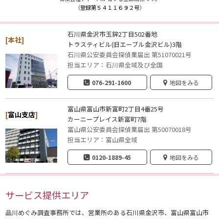
（
登録第５４１１６９２号
）
石川県金沢市玉鉾2丁目502番地
[本社]
トラスティビル(旧エーブル金沢ビル)3階
石川県公安委員会探偵業届出 第51070021号
担当エリア：石川県全域及び全国
076-291-1600
地図をみる
富山県富山市新富町2丁目4番25号
[
富山支店
]
カーニープレイス新富町7階
富山県公安委員会探偵業届出 第50070018号
担当エリア：富山県全域
0120-1889-45
地図をみる
サービス提供エリア
品川めぐみ調査事務所では、営業所のある石川県金沢市、富山県富山市