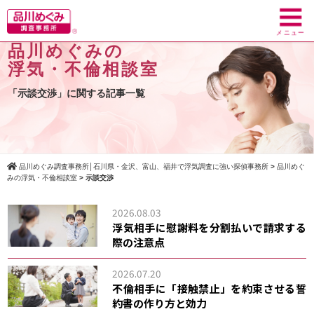
toggl
navig
メニュー
品川めぐみの
浮気・不倫相談室
「示談交渉」に関する記事一覧
品川めぐみ調査事務所│石川県・金沢、富山、福井で浮気調査に強い探偵事務所
>
品川めぐ
みの浮気・不倫相談室
>
示談交渉
2026.08.03
浮気相手に慰謝料を分割払いで請求する
際の注意点
2026.07.20
不倫相手に「接触禁止」を約束させる誓
約書の作り方と効力