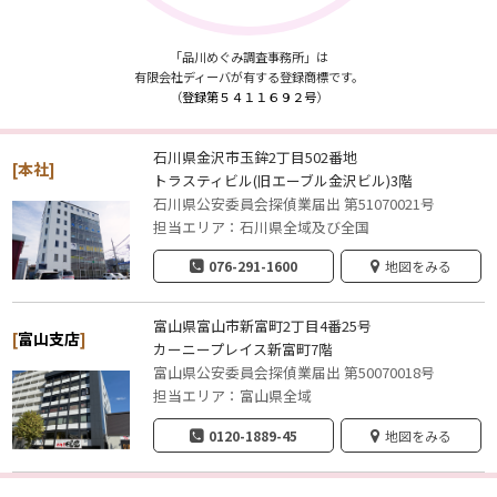
「品川めぐみ調査事務所」は
有限会社ディーバが有する登録商標です。
（
登録第５４１１６９２号
）
石川県金沢市玉鉾2丁目502番地
[本社]
トラスティビル(旧エーブル金沢ビル)3階
石川県公安委員会探偵業届出 第51070021号
担当エリア：石川県全域及び全国
076-291-1600
地図をみる
富山県富山市新富町2丁目4番25号
[
富山支店
]
カーニープレイス新富町7階
富山県公安委員会探偵業届出 第50070018号
担当エリア：富山県全域
0120-1889-45
地図をみる