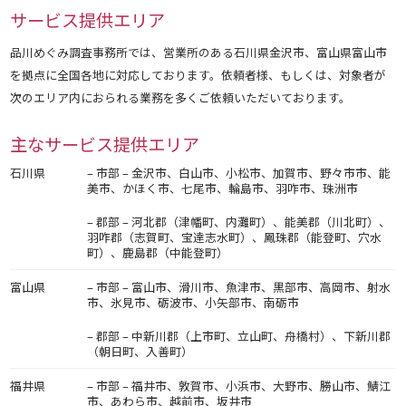
サービス提供エリア
品川めぐみ調査事務所では、営業所のある石川県金沢市、富山県富山市
を拠点に全国各地に対応しております。依頼者様、もしくは、対象者が
次のエリア内におられる業務を多くご依頼いただいております。
主なサービス提供エリア
石川県
– 市部 – 金沢市、白山市、小松市、加賀市、野々市市、能
美市、かほく市、七尾市、輪島市、羽咋市、珠洲市
– 郡部 – 河北郡（津幡町、内灘町）、能美郡（川北町）、
羽咋郡（志賀町、宝達志水町）、鳳珠郡（能登町、穴水
町）、鹿島郡（中能登町）
富山県
– 市部 – 富山市、滑川市、魚津市、黒部市、高岡市、射水
市、氷見市、砺波市、小矢部市、南砺市
– 郡部 – 中新川郡（上市町、立山町、舟橋村）、下新川郡
（朝日町、入善町）
福井県
– 市部 – 福井市、敦賀市、小浜市、大野市、勝山市、鯖江
市、あわら市、越前市、坂井市