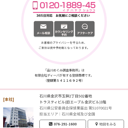
お客様のプライバシーを守るため、
ご来社は完全予約制となっております。
「品川めぐみ調査事務所」は
有限会社ディーバが有する登録商標です。
（
登録第５４１１６９２号
）
石川県金沢市玉鉾2丁目502番地
[本社]
トラスティビル(旧エーブル金沢ビル)3階
石川県公安委員会探偵業届出 第51070021号
担当エリア：石川県全域及び全国
076-291-1600
地図をみる