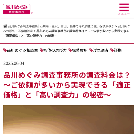
toggl
navig
メニュー
品川めぐみ調査事務所│石川県・金沢、富山、福井で浮気調査に強い探偵事務所
>
品川めぐ
みの浮気・不倫相談室
>
品川めぐみ調査事務所の調査料金は？～ご依頼が多いから実現できる
「適正価格」と「高い調査力」の秘密～
品川めぐみ相談室
探偵の選び方
探偵費用
浮気調査
証拠
2025.06.04
品川めぐみ調査事務所の調査料金は？
～ご依頼が多いから実現できる「適正
価格」と「高い調査力」の秘密～