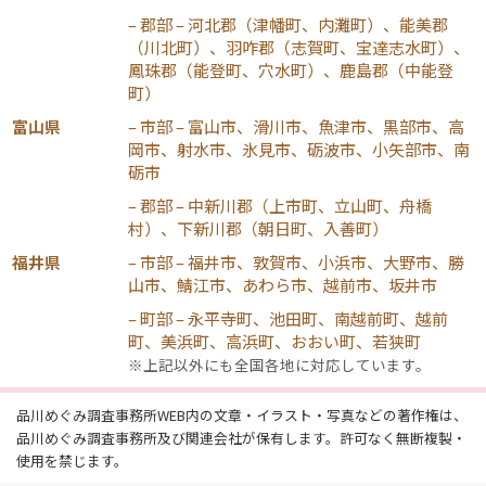
– 郡部 – 河北郡（津幡町、内灘町）、能美郡
（川北町）、羽咋郡（志賀町、宝達志水町）、
鳳珠郡（能登町、穴水町）、鹿島郡（中能登
町）
富山県
– 市部 – 富山市、滑川市、魚津市、黒部市、高
岡市、射水市、氷見市、砺波市、小矢部市、南
砺市
– 郡部 – 中新川郡（上市町、立山町、舟橋
村）、下新川郡（朝日町、入善町）
福井県
– 市部 – 福井市、敦賀市、小浜市、大野市、勝
山市、鯖江市、あわら市、越前市、坂井市
– 町部 – 永平寺町、池田町、南越前町、越前
町、美浜町、高浜町、おおい町、若狭町
※上記以外にも全国各地に対応しています。
品川めぐみ調査事務所WEB内の文章・イラスト・写真などの著作権は、
品川めぐみ調査事務所及び関連会社が保有します。許可なく無断複製・
使用を禁じます。