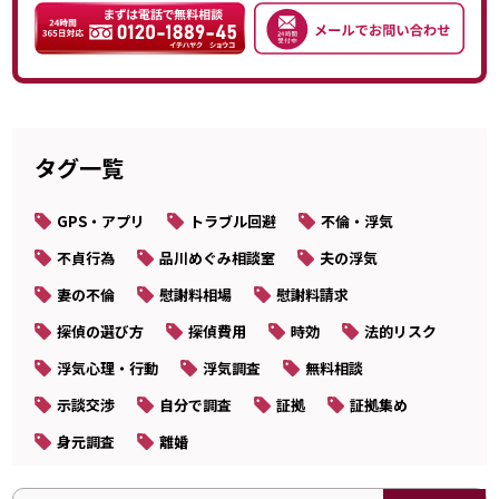
タグ一覧
GPS・アプリ
トラブル回避
不倫・浮気
不貞行為
品川めぐみ相談室
夫の浮気
妻の不倫
慰謝料相場
慰謝料請求
探偵の選び方
探偵費用
時効
法的リスク
浮気心理・行動
浮気調査
無料相談
示談交渉
自分で調査
証拠
証拠集め
身元調査
離婚