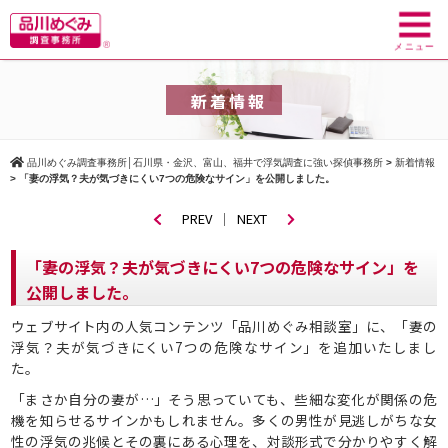
toggl
navig
メニュー
新着情報
品川めぐみ調査事務所│石川県・金沢、富山、福井で浮気調査に強い探偵事務所
>
新着情報
>
「妻の浮気？夫が気づきにくい7つの危険なサイン」を公開しました。
PREV
｜
NEXT
「妻の浮気？夫が気づきにくい7つの危険なサイン」を
公開しました。
ウェブサイト内の人気コンテンツ「品川めぐみ相談室」に、「妻の
浮気？夫が気づきにくい7つの危険なサイン」を追加いたしまし
た。
「まさか自分の妻が…」そう思っていても、些細な変化が関係の危
機を知らせるサインかもしれません。多くの男性が見逃しがちな女
性の浮気の兆候とその裏にある心理を、対談形式で分かりやすく解