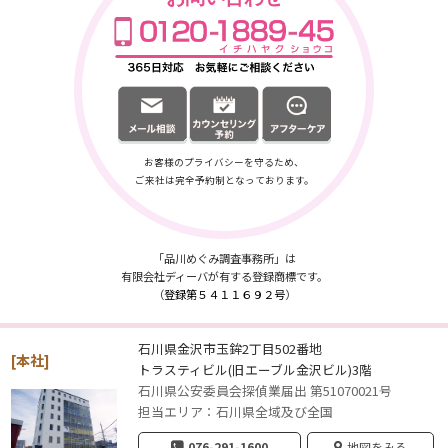
お客様のプライバシーを守るため、
ご来社は完全予約制となっております。
「品川めぐみ調査事務所」は
有限会社ディーバが有する登録商標です。
（
登録第５４１１６９２号
）
石川県金沢市玉鉾2丁目502番地
[本社]
トラスティビル(旧エーブル金沢ビル)3階
石川県公安委員会探偵業届出 第51070021号
担当エリア：石川県全域及び全国
076-291-1600
地図をみる