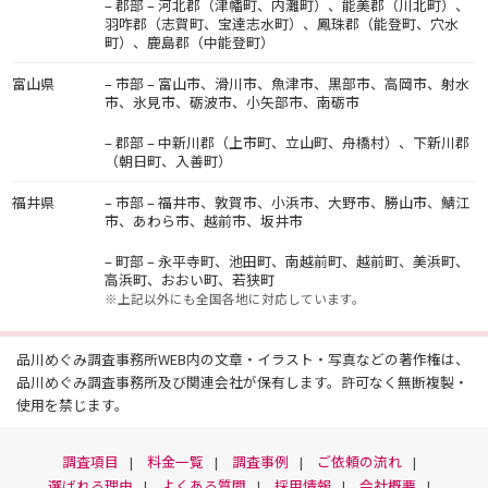
– 郡部 – 河北郡（津幡町、内灘町）、能美郡（川北町）、
羽咋郡（志賀町、宝達志水町）、鳳珠郡（能登町、穴水
町）、鹿島郡（中能登町）
富山県
– 市部 – 富山市、滑川市、魚津市、黒部市、高岡市、射水
市、氷見市、砺波市、小矢部市、南砺市
– 郡部 – 中新川郡（上市町、立山町、舟橋村）、下新川郡
（朝日町、入善町）
福井県
– 市部 – 福井市、敦賀市、小浜市、大野市、勝山市、鯖江
市、あわら市、越前市、坂井市
– 町部 – 永平寺町、池田町、南越前町、越前町、美浜町、
高浜町、おおい町、若狭町
※上記以外にも全国各地に対応しています。
品川めぐみ調査事務所WEB内の文章・イラスト・写真などの著作権は、
品川めぐみ調査事務所及び関連会社が保有します。許可なく無断複製・
使用を禁じます。
調査項目
料金一覧
調査事例
ご依頼の流れ
選ばれる理由
よくある質問
採用情報
会社概要