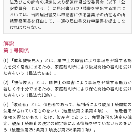
法及びこの府令の規定により都道府県公安委員会（以下「公
安委員会」という。）に届出書又は申請書を提出する場合に
おいては、当該届出書又は申請書に係る営業所の所在地の所
轄警察署長を経由して、一通の届出書又は申請書を提出しな
ければならない。
解説
第１号関係
(1) 「成年被後見人」とは、精神上の障害により事理を弁識する能
力を欠く常況にあるため、家庭裁判所により後見開始の審判を受け
た者をいう（民法第８条）。
(2) 「被保佐人」とは、精神上の障害により事理を弁識する能力が
著しく不十分であるため、家庭裁判所により保佐開始の審判を受け
た者をいう（民法第12条）。
(3) 「破産者」とは、債務者であって、裁判所により破産手続開始の
決定がされているものをいい（破産法第２条第４項）、「破産者で
復権を得ないもの」とは、破産者であって、免責許可の決定の確
定、破産手続廃止の決定の確定等による復権を得ていないものをい
う（破産法第255条第１項及び第256条第１項）。