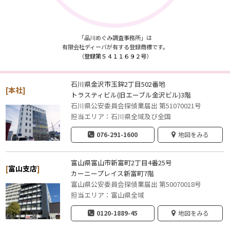
「品川めぐみ調査事務所」は
有限会社ディーバが有する登録商標です。
（
登録第５４１１６９２号
）
石川県金沢市玉鉾2丁目502番地
[本社]
トラスティビル(旧エーブル金沢ビル)3階
石川県公安委員会探偵業届出 第51070021号
担当エリア：石川県全域及び全国
076-291-1600
地図をみる
富山県富山市新富町2丁目4番25号
[
富山支店
]
カーニープレイス新富町7階
富山県公安委員会探偵業届出 第50070018号
担当エリア：富山県全域
0120-1889-45
地図をみる