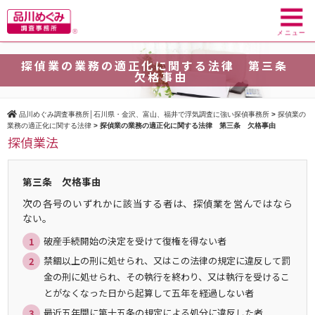
toggl
navig
メニュー
探偵業の業務の適正化に関する法律 第三条
欠格事由
品川めぐみ調査事務所│石川県・金沢、富山、福井で浮気調査に強い探偵事務所
>
探偵業の
業務の適正化に関する法律
>
探偵業の業務の適正化に関する法律 第三条 欠格事由
探偵業法
第三条 欠格事由
次の各号のいずれかに該当する者は、探偵業を営んではなら
ない。
破産手続開始の決定を受けて復権を得ない者
禁錮以上の刑に処せられ、又はこの法律の規定に違反して罰
金の刑に処せられ、その執行を終わり、又は執行を受けるこ
とがなくなった日から起算して五年を経過しない者
最近五年間に第十五条の規定による処分に違反した者