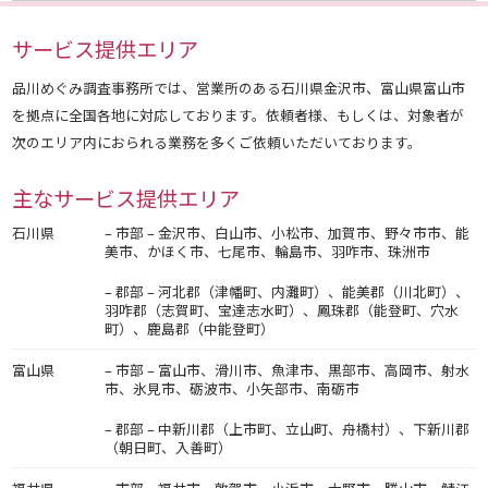
サービス提供エリア
品川めぐみ調査事務所では、営業所のある石川県金沢市、富山県富山市
を拠点に全国各地に対応しております。依頼者様、もしくは、対象者が
次のエリア内におられる業務を多くご依頼いただいております。
主なサービス提供エリア
石川県
– 市部 – 金沢市、白山市、小松市、加賀市、野々市市、能
美市、かほく市、七尾市、輪島市、羽咋市、珠洲市
– 郡部 – 河北郡（津幡町、内灘町）、能美郡（川北町）、
羽咋郡（志賀町、宝達志水町）、鳳珠郡（能登町、穴水
町）、鹿島郡（中能登町）
富山県
– 市部 – 富山市、滑川市、魚津市、黒部市、高岡市、射水
市、氷見市、砺波市、小矢部市、南砺市
– 郡部 – 中新川郡（上市町、立山町、舟橋村）、下新川郡
（朝日町、入善町）