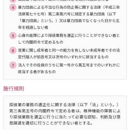
暴力団員による不当な行為の防止等に関する法律（平成三年
法律第七十七号）第二条第六号に規定する暴力団員（以下
「暴力団員」という。）又は暴力団員でなくなった日から五
年を経過しない者
心身の故障により探偵業務を適正に行うことができない者と
して内閣府令で定めるもの
営業に関し成年者と同一の能力を有しない未成年者でその法
定代理人が前各号又は次号のいずれかに該当するもの
法人でその役員のうちに第一号から第五号までのいずれかに
該当する者があるもの
施行規則
探偵業の業務の適正化に関する法律（以下「法」という。）
第三条第五号の内閣府令で定める者は、精神機能の障害によ
り探偵業務を適正に行うに当たって必要な認知、判断及び意
思疎通を適切に行うことができない者とする。