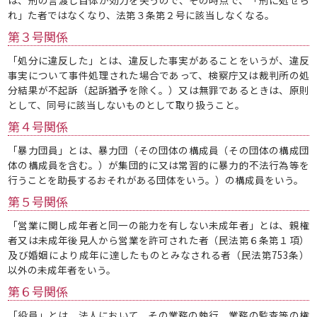
は、刑の言渡し自体が効力を失うので、その時点で、「刑に処せら
れ」た者ではなくなり、法第３条第２号に該当しなくなる。
第３号関係
「処分に違反した」とは、違反した事実があることをいうが、違反
事実について事件処理された場合であって、検察庁又は裁判所の処
分結果が不起訴（起訴猶予を除く。）又は無罪であるときは、原則
として、同号に該当しないものとして取り扱うこと。
第４号関係
「暴力団員」とは、暴力団（その団体の構成員（その団体の構成団
体の構成員を含む。）が集団的に又は常習的に暴力的不法行為等を
行うことを助長するおそれがある団体をいう。）の構成員をいう。
第５号関係
「営業に関し成年者と同一の能力を有しない未成年者」とは、親権
者又は未成年後見人から営業を許可された者（民法第６条第１項）
及び婚姻により成年に達したものとみなされる者（民法第753条）
以外の未成年者をいう。
第６号関係
「役員」とは、法人において、その業務の執行、業務の監査等の権