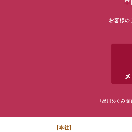
平
お客様の
「品川めぐみ調
[本社]