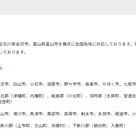
る石川県金沢市、富山県富山市を拠点に全国各地に対応しております。
いております。
ア
 – 金沢市、白山市、小松市、加賀市、野々市市、能美市、かほく市、七尾
 – 河北郡（津幡町、内灘町）、能美郡（川北町）、羽咋郡（志賀町、宝
能登町）
 – 富山市、滑川市、魚津市、黒部市、高岡市、射水市、氷見市、砺波市、
– 中新川郡（上市町、立山町、舟橋村）、下新川郡（朝日町、入善町）