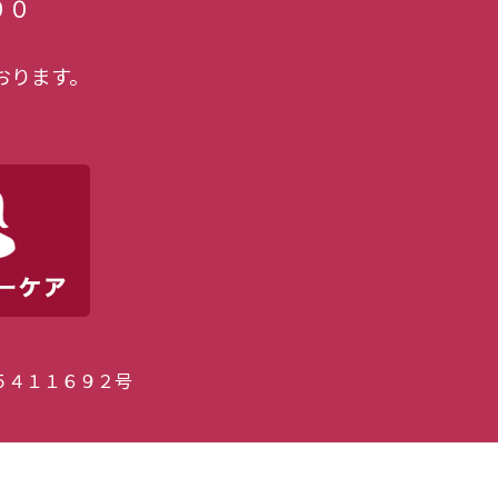
００
おります。
５４１１６９２号