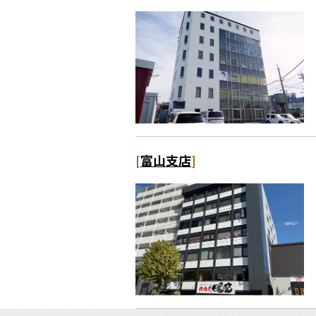
[
富山支店
]