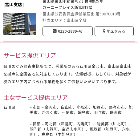
富山県富山市新富町2丁目4番25号
[
富山支店
]
カーニープレイス新富町7階
富山県公安委員会探偵業届出 第50070018号
担当エリア：富山県全域
0120-1889-45
地図をみる
サービス提供エリア
品川めぐみ調査事務所では、営業所のある石川県金沢市、富山県富山市
を拠点に全国各地に対応しております。依頼者様、もしくは、対象者が
次のエリア内におられる業務を多くご依頼いただいております。
主なサービス提供エリア
石川県
– 市部 – 金沢市、白山市、小松市、加賀市、野々市市、能
美市、かほく市、七尾市、輪島市、羽咋市、珠洲市
– 郡部 – 河北郡（津幡町、内灘町）、能美郡（川北町）、
羽咋郡（志賀町、宝達志水町）、鳳珠郡（能登町、穴水
町）、鹿島郡（中能登町）