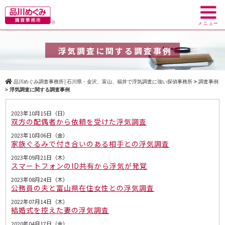
toggl
navig
メニュー
浮気調査に関する調査事例
品川めぐみ調査事務所│石川県・金沢、富山、福井で浮気調査に強い探偵事務所
>
調査事例
>
浮気調査に関する調査事例
2023年10月15日（日）
双方の配偶者から依頼を受けた浮気調査
2023年10月06日（金）
家族ぐるみで付き合いのある相手との浮気調査
2023年09月21日（木）
スマートフォンのID共有から浮気が発覚
2023年08月24日（木）
公務員の夫と富山県在住女性との浮気調査
2022年07月14日（木）
結婚式を控えた妻の浮気調査
2020年04月17日（金）