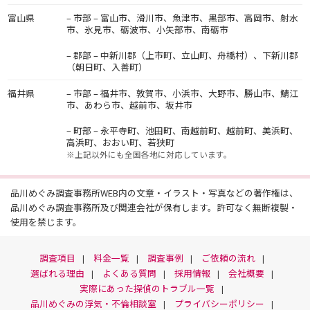
富山県
– 市部 – 富山市、滑川市、魚津市、黒部市、高岡市、射水
市、氷見市、砺波市、小矢部市、南砺市
– 郡部 – 中新川郡（上市町、立山町、舟橋村）、下新川郡
（朝日町、入善町）
福井県
– 市部 – 福井市、敦賀市、小浜市、大野市、勝山市、鯖江
市、あわら市、越前市、坂井市
– 町部 – 永平寺町、池田町、南越前町、越前町、美浜町、
高浜町、おおい町、若狭町
※上記以外にも全国各地に対応しています。
品川めぐみ調査事務所WEB内の文章・イラスト・写真などの著作権は、
品川めぐみ調査事務所及び関連会社が保有します。許可なく無断複製・
使用を禁じます。
調査項目
料金一覧
調査事例
ご依頼の流れ
選ばれる理由
よくある質問
採用情報
会社概要
実際にあった探偵のトラブル一覧
品川めぐみの浮気・不倫相談室
プライバシーポリシー