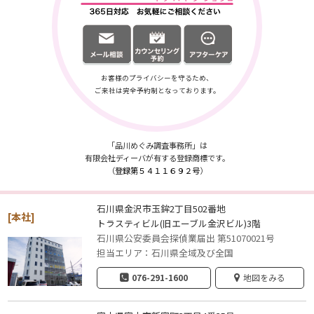
お客様のプライバシーを守るため、
ご来社は完全予約制となっております。
「品川めぐみ調査事務所」は
有限会社ディーバが有する登録商標です。
（
登録第５４１１６９２号
）
石川県金沢市玉鉾2丁目502番地
[本社]
トラスティビル(旧エーブル金沢ビル)3階
石川県公安委員会探偵業届出 第51070021号
担当エリア：石川県全域及び全国
076-291-1600
地図をみる