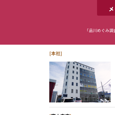
「品川めぐみ調
[本社]