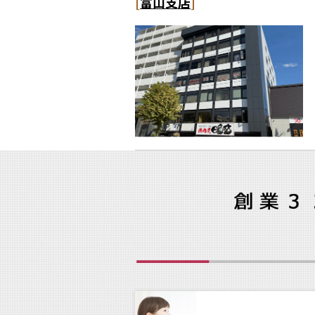
[
富山支店
]