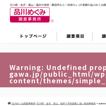
石川県・金沢・富山・福井の探偵・興信所なら！地域Ｎｏ.1の実績の品川めぐみ
Warning
: Undefined pro
gawa.jp/public_html/wp
content/themes/simple
品川めぐみ調査事務所│石川県・金沢、富山、福井で浮気調査に強い探偵事務所
>
admi