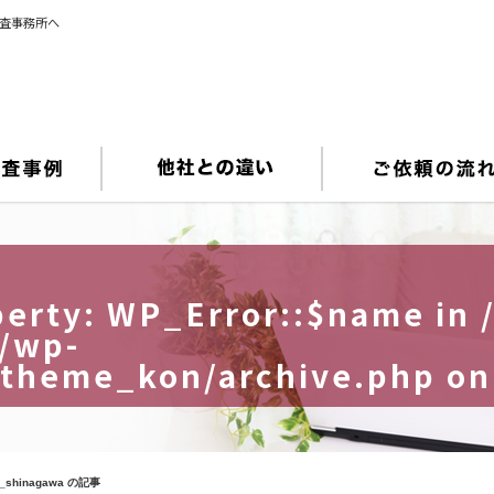
調査事務所へ
perty: WP_Error::$name in
/wp-
_theme_kon/archive.php
on
n_shinagawa の記事