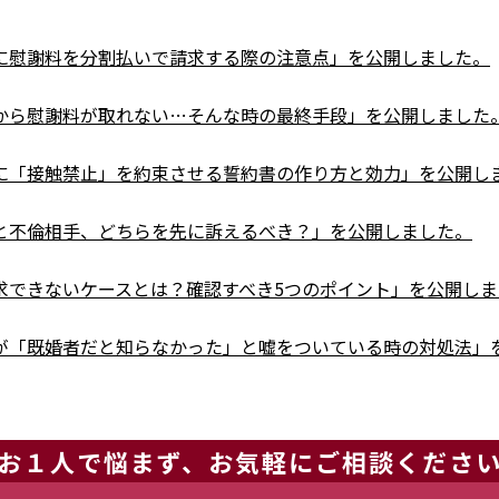
に慰謝料を分割払いで請求する際の注意点」を公開しました。
から慰謝料が取れない…そんな時の最終手段」を公開しました
に「接触禁止」を約束させる誓約書の作り方と効力」を公開し
と不倫相手、どちらを先に訴えるべき？」を公開しました。
求できないケースとは？確認すべき5つのポイント」を公開しま
が「既婚者だと知らなかった」と嘘をついている時の対処法」
料の時効は何年？起算点を間違えると請求できなくなる！」を
お１人で悩まず、お気軽にご相談くださ
ニック不倫」に慰謝料は請求できる？その条件とは 」を公開し