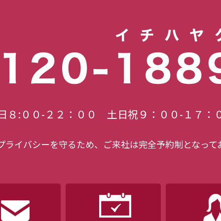
の浮気でも慰謝料は請求できる？相場と請求のポイント」を公
求で裁判になったら？流れ・期間・費用と「和解」のリアル」
次のページへ »
日８:００-２２：００ 土日祝９：００-１７：
プライバシーを守るため、ご来社は完全予約制となって